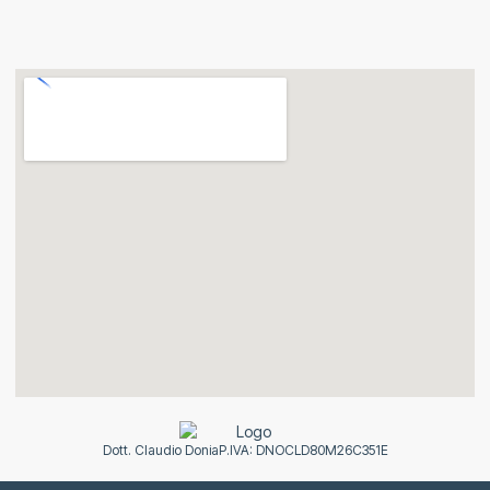
Dott. Claudio Donia
P.IVA: DNOCLD80M26C351E